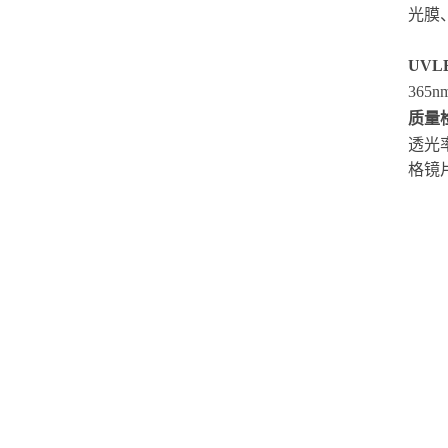
光膜
UVL
365
质量
透光
格镜