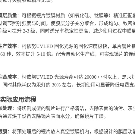
度数等关键参数精准无误。
膜层质量
：可根据镜片镀膜材质（如氧化硅、钛膜等）精准匹配紫外线波
过调节照射强度与时间，使膜层分子充分聚合，形成均匀、致密
等级可提升 2-3 级，同时透光率稳定性更高，减少使用过程中
生产效率
：
柯依努
UVLED 固化光源的固化速度极快，单片镜片镀
30-60 秒，效率提升 5-10 倍。配合自动化生产线，可实现镜
综合成本
：
柯依努
UVLED 光源寿命可达 20000 小时以上，是
；同时其能耗仅为汞灯的 30% 左右，长期使用可显著降低电费
实际应用流程
预处理
：将切割成型的镜片进行严格清洁，去除表面的油污、灰
后通过烘干设备去除镜片表面水分，确保镜片干燥。
镀膜
：将预处理后的镜片放入真空镀膜机内，根据设计的膜层功