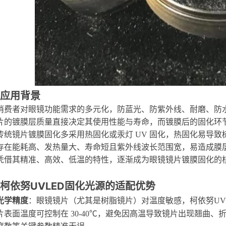
应用背景
消费者对眼镜功能需求的多元化，防蓝光、防紫外线、耐磨、防
片的镀膜层质量直接决定其使用性能与寿命，而镀膜后的固化环
传统镜片镀膜固化多采用热固化或汞灯 UV 固化，热固化易导
存在能耗高、发热量大、寿命短且紫外线波长范围宽，易造成膜
凭借其精准、高效、低温的特性，逐渐成为眼镜镜片镀膜固化的
UVLED固化光源的适配优势
柯依努
光学精度
：眼镜镜片（尤其是树脂镜片）对温度敏感，
柯依努
U
片表面温度可控制在 30-40℃，避免因高温导致镜片出现翘曲