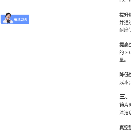
心、
提升
并通
耐磨
提高
的 
量。
降低
成本
三、
镜片
清洁
真空