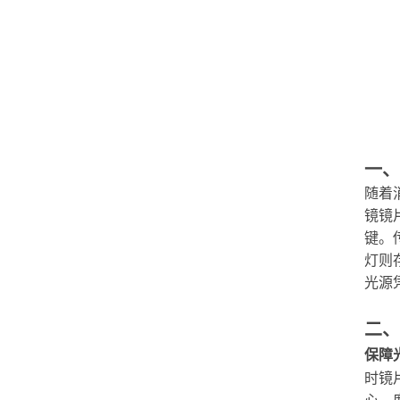
一、
随着
镜镜
键。
灯则
光源
二、
保障
时镜