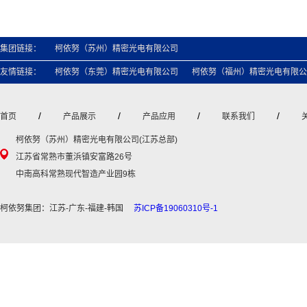
集团链接：
柯依努（苏州）精密光电有限公司
友情链接：
柯依努（东莞）精密光电有限公司
柯依努（福州）精密光电有限公
/
/
/
/
首页
产品展示
产品应用
联系我们
柯依努（苏州）精密光电有限公司(江苏总部)
江苏省常熟市董浜镇安富路26号
中南高科常熟现代智造产业园9栋
柯依努集团：江苏-广东-福建-韩国
苏ICP备19060310号-1