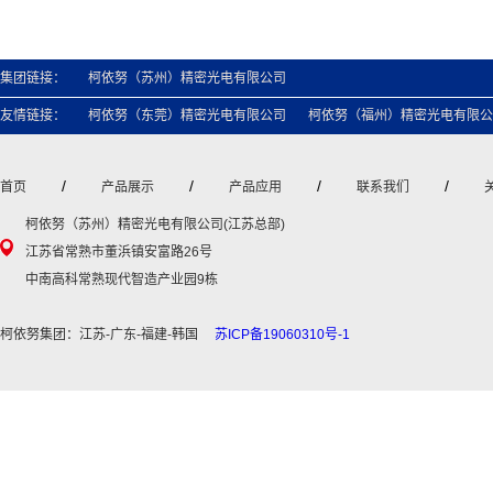
集团链接：
柯依努（苏州）精密光电有限公司
友情链接：
柯依努（东莞）精密光电有限公司
柯依努（福州）精密光电有限公
/
/
/
/
首页
产品展示
产品应用
联系我们
柯依努（苏州）精密光电有限公司(江苏总部)
江苏省常熟市董浜镇安富路26号
中南高科常熟现代智造产业园9栋
柯依努集团：江苏-广东-福建-韩国
苏ICP备19060310号-1