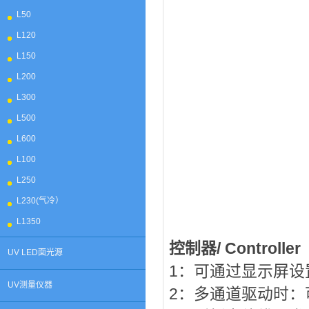
L50
L120
L150
L200
L300
L500
L600
L100
L250
L230(气冷）
L1350
控制器/ Controller
UV LED面光源
1：可通过显示屏
UV测量仪器
2：多通道驱动时