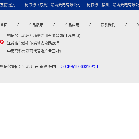
友情链接：
柯依努（东莞）精密光电有限公司
柯依努（福州）精密光电有限公
/
/
/
/
首页
产品展示
产品应用
联系我们
柯依努（苏州）精密光电有限公司(江苏总部)
江苏省常熟市董浜镇安富路26号
中南高科常熟现代智造产业园9栋
柯依努集团：江苏-广东-福建-韩国
苏ICP备19060310号-1