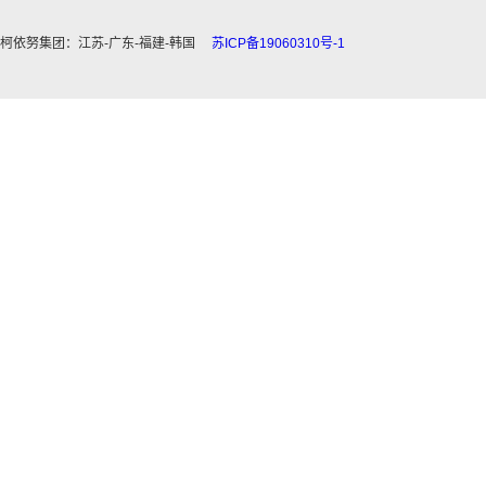
柯依努集团：江苏-广东-福建-韩国
苏ICP备19060310号-1