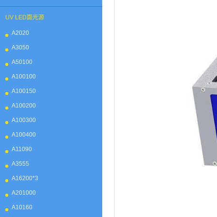
UV LED面光源
A2020
A3050
A50100
A100100
A100150
A100200
A100300
A100400
A11090
A3555
A16200*3
A201000
A10160