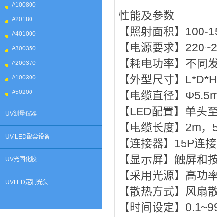
A100800
性能及参数
A20180
【照射面积】100-
A401000
【电源要求】220~24
A300350
【耗电功率】不同
A200370
【外型尺寸】L*D*H=2
A100300
A50200
【电缆直径】Φ5.5
【LED配置】单头
UV测量仪器
【电缆长度】2m，
UV LED配套设备
【连接器】15P连
【显示屏】触屏和
UV光固化胶
【采用光源】高功率
UVLED定制光头
【散热方式】风扇
【时间设定】0.1~99