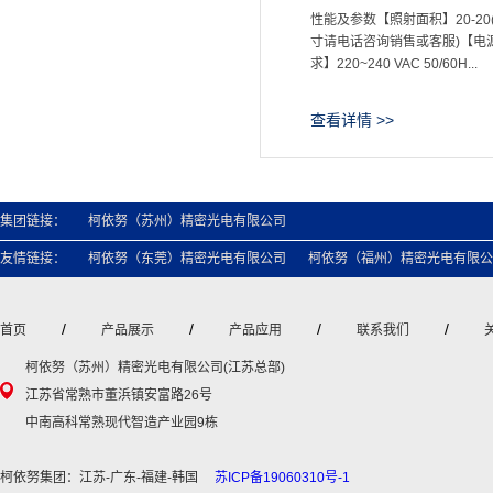
性能及参数【照射面积】20-20
寸请电话咨询销售或客服)【电
求】220~240 VAC 50/60H...
查看详情 >>
集团链接：
柯依努（苏州）精密光电有限公司
友情链接：
柯依努（东莞）精密光电有限公司
柯依努（福州）精密光电有限公
/
/
/
/
首页
产品展示
产品应用
联系我们
柯依努（苏州）精密光电有限公司(江苏总部)
江苏省常熟市董浜镇安富路26号
中南高科常熟现代智造产业园9栋
柯依努集团：江苏-广东-福建-韩国
苏ICP备19060310号-1