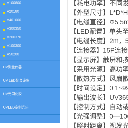
【耗电功率】不同
A100800
【外型尺寸】L*D*H=1
A20180
A401000
【电缆直径】Φ5.5
A300350
【LED配置】单头
A200370
【电缆长度】2m，
A100300
【连接器】15P连
A50200
【显示屏】触屏和
UV测量仪器
【采用光源】高功率
【散热方式】风扇
UV LED配套设备
【时间设定】0.1~99
UV光固化胶
【输出波长】UV365
【控制方式】自动
UVLED定制光头
【光强调整】0—10
【照射距离】视发