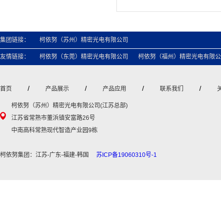
集团链接：
柯依努（苏州）精密光电有限公司
友情链接：
柯依努（东莞）精密光电有限公司
柯依努（福州）精密光电有限公
/
/
/
/
首页
产品展示
产品应用
联系我们
柯依努（苏州）精密光电有限公司(江苏总部)
江苏省常熟市董浜镇安富路26号
中南高科常熟现代智造产业园9栋
柯依努集团：江苏-广东-福建-韩国
苏ICP备19060310号-1